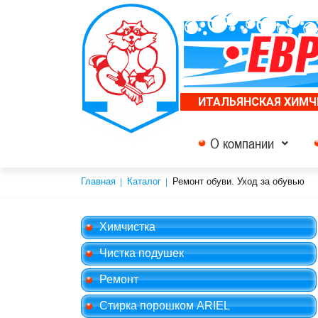
ИТАЛЬЯНСКАЯ ХИМЧ
Основная навиг
О компании
Строка навигации
Главная
Каталог
Ремонт обуви. Уход за обувью
Химчистка
Чистка подушек
Ремонт
Стирка порошком ARIEL