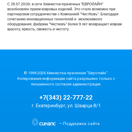
C 26.07.2016г. в сети Химчисток-прачечных "ЕВРОЛАЙН"
возобновлен прием ковровых изделий. Это стало возможно при
партнерском сотрудничестве с Компанией "ЧистКовъ". Благодаря
сочетанию инновационных технологий и эксклюзивного
оборудования, фабрика "Чистковъ" более 9 лет возвращает коврам
красоту, яркость, свежесть и чистоту.
©
1999-2026 Химчистка-прачечная "Евролайн".
Копирование информации сайта разрешено только с
письменного согласия администрации.
+7(343) 22-777-22
г. Екатеринбург, ул. Шварца 8/1
—
Поддержка сайта