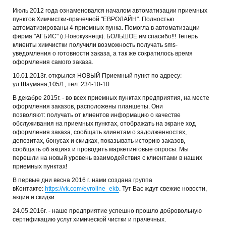
Июль 2012 года ознаменовался началом автоматизации приемных
пунктов Химчистки-прачечной "ЕВРОЛАЙН". Полностью
автоматизированы 4 приемных пунка. Помогла в автоматизации
фирма "АГБИС" (г.Новокузнецк). БОЛЬШОЕ им спасибо!!! Теперь
клиенты химчистки получили возможность получать sms-
уведомления о готовности заказа, а так же сократилось время
оформления самого заказа.
10.01.2013г. открылся НОВЫЙ Приемный пункт по адресу:
ул.Шаумяна,105/1, тел: 234-10-10
В декабре 2015г. - во всех приемных пунктах предприятия, на месте
оформления заказов, расположены планшеты. Они
позволяют: получать от клиентов информацию о качестве
обслуживания на приемных пунктах, отображать на экране ход
оформления заказа, сообщать клиентам о задолженностях,
депозитах, бонусах и скидках, показывать историю заказов,
сообщать об акциях и проводить маркетинговые опросы. Мы
перешли на новый уровень взаимодействия с клиентами в наших
приемных пунктах!
В первые дни весна 2016 г. нами создана группа
вКонтакте:
https://vk.com/evroline_ekb
. Тут Вас ждут свежие новости,
акции и скидки.
24.05.2016г. - наше предприятие успешно прошло добровольную
сертификацию услуг химической чистки и прачечных.