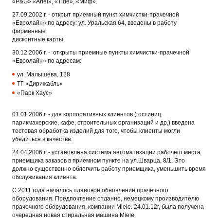
«P&G» «Ariel», «Tide», «Миф».
27.09.2002 г. - открыт приемный пункт химчистки-прачечной
«Евролайн» по адресу: ул. Уральская 64, введены в работу
фирменные
дисконтные карты,
30.12.2006 г. - открыты приемные пункты химчистки-прачечной
«Евролайн» по адресам:
ул. Малышева, 128
ТГ «Дирижабль»
«Парк Хаус»
01.01.2006 г. - для корпоративных клиентов (гостиниц,
парикмахерские, кафе, строительных организаций и др,) введена
тестовая обработка изделий для того, чтобы клиенты могли
убедиться в качестве.
24.04.2006 г. - установлена система автоматизации рабочего места
приемщика заказов в приемном пункте на ул.Шварца, 8/1. Это
должно существенно облегчить работу приемщика, уменьшить время
обслуживания клиента.
С 2011 года началось плановое обновление прачечного
оборудования. Предпочтение отданно, немецкому производителю
прачечного оборудования, компании Miele. 24.01.12г, была получена
очередная новая стиральная машина Miele.