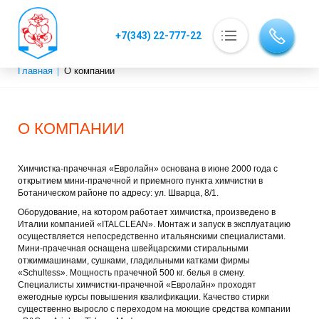
+7(343) 22-777-22
Основная навигация
Главная
О компании
Строка навигации
О компании
Услуги и цены
О КОМПАНИИ
Новости
Вакансии
Химчистка-прачечная «Евролайн» основана в июне 2000 года с
Акции
открытием мини-прачечной и приемного пункта химчистки в
Ботаническом районе по адресу: ул. Шварца, 8/1.
Контакты
Оборудование, на котором работает химчистка, произведено в
Италии компанией «ITALCLEAN». Монтаж и запуск в эксплуатацию
осуществляется непосредственно итальянскими специалистами.
Мини-прачечная оснащена швейцарскими стиральными
отжиммашинами, сушками, гладильными катками фирмы
«Schultess». Мощность прачечной 500 кг. белья в смену.
Специалисты химчистки-прачечной «Евролайн» проходят
ежегодные курсы повышения квалификации. Качество стирки
существенно выросло с переходом на моющие средства компании